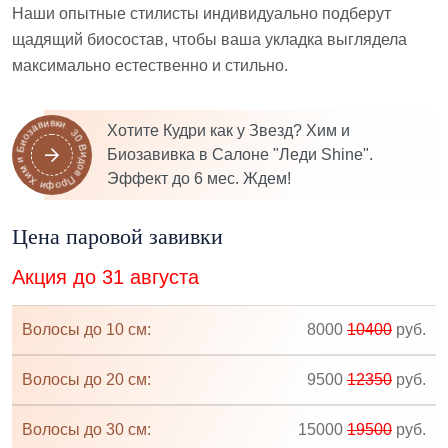
Наши опытные стилисты индивидуально подберут
щадящий биосостав, чтобы ваша укладка выглядела
максимально естественно и стильно.
30 Видов Профи Хим и Биозавивки
Хотите Кудри как у Звезд? Хим и
Биозавивка в Салоне "Леди Shine".
Эффект до 6 мес. Ждем!
Цена паровой завивки
Акция до 31 августа
Волосы до 10 см:
8000
10400
руб.
Волосы до 20 см:
9500
12350
руб.
Волосы до 30 см:
15000
19500
руб.