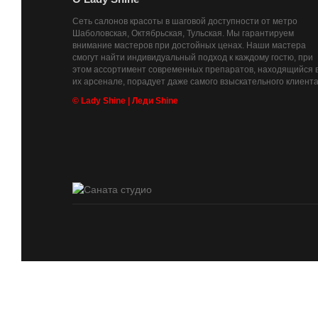
Сеть салонов красоты в шаговой доступности от метро
Шаболовская, Октябрьская, Тульская. Мы гарантируем
внимание мастеров при достойных ценах. Наши мастера
смогут найти индивидуальный подход к каждому гостю, при
этом ассортимент современных препаратов, находящийся 
их арсенале, порадует даже самого взыскательного клиента
© Lady Shine | Леди Shine