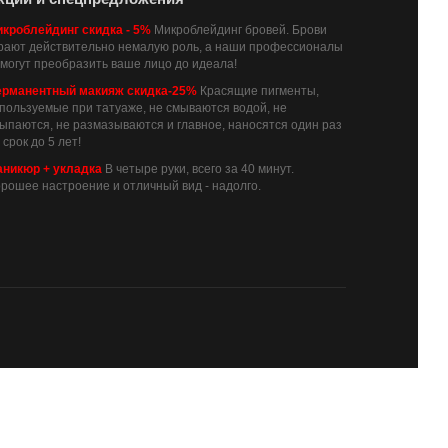
кроблейдинг скидка - 5%
Микроблейдинг бровей. Брови
рают действительно немалую роль, а наши профессионалы
могут преобразить ваше лицо до идеала!
ерманентный макияж скидка-25%
Красящие пигменты,
пользуемые при татуаже, не смываются водой, не
ыпаются, не размазываются и главное, наносятся один раз
 срок до 5 лет!
никюр + укладка
В четыре руки, всего за 40 минут.
рошее настроение и отличный вид - надолго.