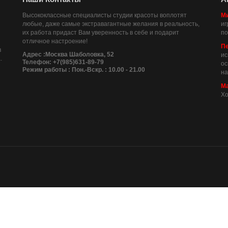
Высококлассные специалисты студии красоты воплотят
Ми
любые, даже самые экстравагантные желания в реальность,
иг
их работа придаст Вам уверенность в себе и подарит
по
отличное настроение!
П
в
Адрес :Москва Шаболовка, 52
ис
.
Телефон: +7(985)631-89-79
ос
Режим работы : Пон.-Вскр. : 10.00 - 21.00
на
Ма
Хо